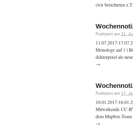
(wir berichteten z.
Wochennotiz
Publiziert am
21. Ju
11.07.2017-17.07.2
Monologe auf 1 | B
doktorpixel als ne
→
Wochennotiz
Publiziert am
17. J
10.01.2017-16.01.2
Mitwirkende CC-BY-
dem Mapbox-Team in
→