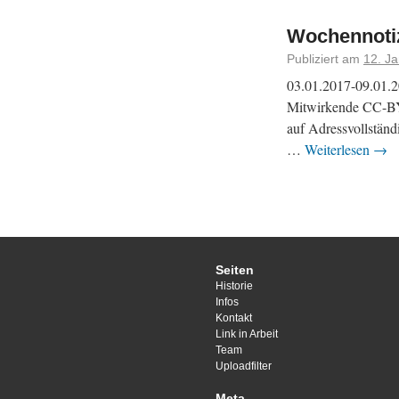
Wochennotiz
Publiziert am
12. J
03.01.2017-09.01.2
Mitwirkende CC-BY
auf Adressvollständ
…
Weiterlesen
→
Seiten
Historie
Infos
Kontakt
Link in Arbeit
Team
Uploadfilter
Meta