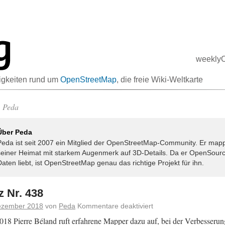
weekly
igkeiten rund um
OpenStreetMap
, ​die freie Wiki-Weltkarte
Peda
:
Über Peda
Peda ist seit 2007 ein Mitglied der OpenStreetMap-Community. Er mappt
seiner Heimat mit starkem Augenmerk auf 3D-Details. Da er OpenSourc
Daten liebt, ist OpenStreetMap genau das richtige Projekt für ihn.
 Nr. 438
ezember 2018
von
Peda
Kommentare deaktiviert
18 Pierre Béland ruft erfahrene Mapper dazu auf, bei der Verbesserun