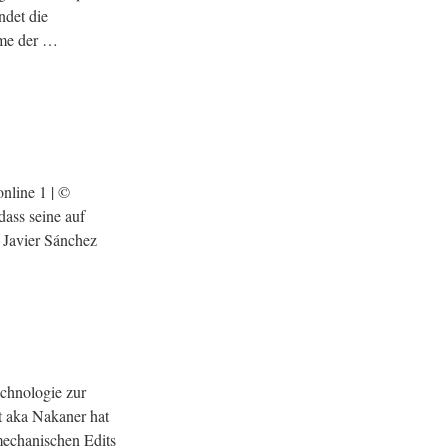
ndet die
mme der …
nline 1 | ©
ass seine auf
Javier Sánchez
chnologie zur
t aka Nakaner hat
mechanischen Edits