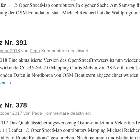
fen 1 | © OpenStreetMap contributors In eigener Sache Am Samstag fi
ung der OSM Foundation statt. Michael Reichert hat die Wahlprogra
 Nr. 391
anuar 2018
von
Peda
Kommentare deaktiviert
18 Eine aktualisierte Version des OpenStreetBrowsers ist nun wieder o
irkende CC-BY-SA 2.0 Mapping Curtis Melvin von 38 North meint, d
enden Daten in Nordkorea von OSM-Benutzern abgezeichnet wurden. 
sen
→
 Nr. 378
ktober 2017
von
Peda
Kommentare deaktiviert
017 Das Qualitätssicherungswerkzeug Osmose nutzt nun Vektortile-Te
 1 | Leaflet | © OpenStreetMap contributors Mapping Michael Reicher
lidity of Route Relations“ geschrieben. Nach mehreren undiskutierten 