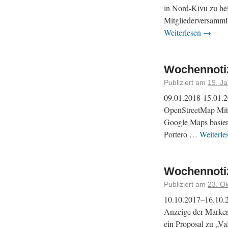
in Nord-Kivu zu hel
Mitgliederversamml
Weiterlesen
→
Wochennotiz
Publiziert am
19. J
09.01.2018-15.01.20
OpenStreetMap Mitw
Google Maps basier
Portero …
Weiterle
Wochennotiz
Publiziert am
23. O
10.10.2017–16.10.2
Anzeige der Marker.
ein Proposal zu „Va