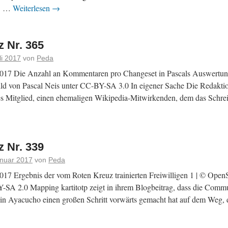
T. …
Weiterlesen
→
 Nr. 365
li 2017
von
Peda
017 Die Anzahl an Kommentaren pro Changeset in Pascals Auswertung
ild von Pascal Neis unter CC-BY-SA 3.0 In eigener Sache Die Redakti
ues Mitglied, einen ehemaligen Wikipedia-Mitwirkenden, dem das Sch
 Nr. 339
anuar 2017
von
Peda
017 Ergebnis der vom Roten Kreuz trainierten Freiwilligen 1 | © Open
SA 2.0 Mapping kartitotp zeigt in ihrem Blogbeitrag, dass die Com
 Ayacucho einen großen Schritt vorwärts gemacht hat auf dem Weg,