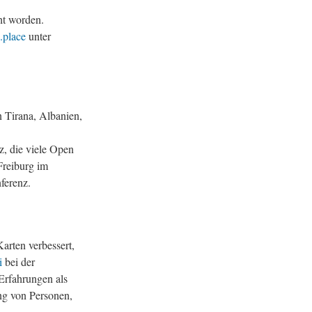
ht worden.
c.place
unter
n Tirana, Albanien,
, die viele Open
Freiburg im
ferenz.
rten verbessert,
i
bei der
Erfahrungen als
ng von Personen,