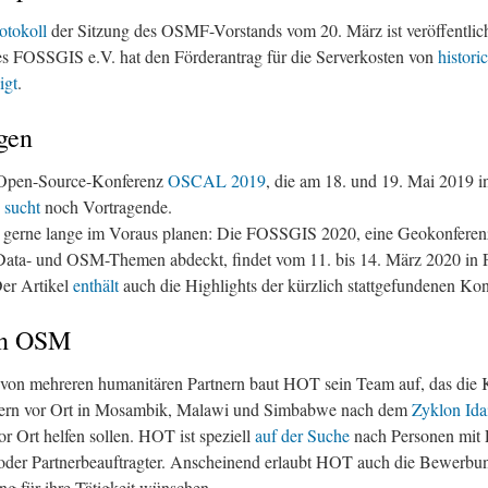
otokoll
der Sitzung des OSMF-Vorstands vom 20. März ist veröffentlic
s FOSSGIS e.V. hat den Förderantrag für die Serverkosten von
histori
igt
.
gen
 Open-Source-Konferenz
OSCAL 2019
, die am 18. und 19. Mai 2019 i
,
sucht
noch Vortragende.
 gerne lange im Voraus planen: Die FOSSGIS 2020, eine Geokonferenz
Data- und OSM-Themen abdeckt, findet vom 11. bis 14. März 2020 in 
Der Artikel
enthält
auch die Highlights der kürzlich stattgefundenen Kon
an OSM
on mehreren humanitären Partnern baut HOT sein Team auf, das die Ka
lfern vor Ort in Mosambik, Malawi und Simbabwe nach dem
Zyklon Ida
r Ort helfen sollen. HOT ist speziell
auf der Suche
nach Personen mit 
 oder Partnerbeauftragter. Anscheinend erlaubt HOT auch die Bewerbu
ung für ihre Tätigkeit wünschen.