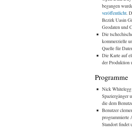
begangen wurde.
veröffentlicht
. 
Bezirk Uasin Gi
Geodaten und C
Die tschechisch
kommerzielle u
Quelle für Date
Die Karte auf e
der Produktion 
Programme
Nick Whiteleg
Spaziergänger u
die dem Benutze
Benutzer cleme
programmierte A
Standort findet