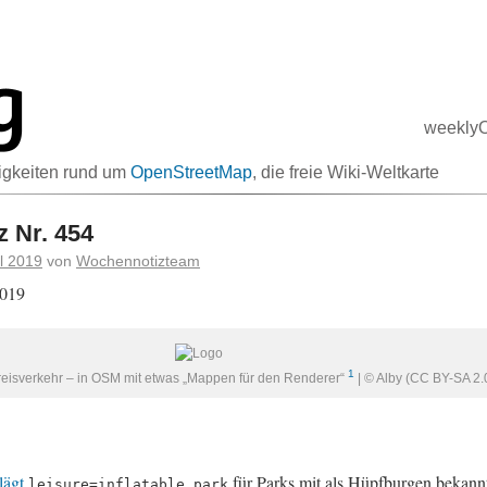
weekly
igkeiten rund um
OpenStreetMap
, ​die freie Wiki-Weltkarte
 Nr. 454
il 2019
von
Wochennotizteam
2019
1
eisverkehr – in OSM mit etwas „Mappen für den Renderer“
| © Alby (CC BY-SA 2.
lägt
für Parks mit als Hüpfburgen bekann
leisure=inflatable_park