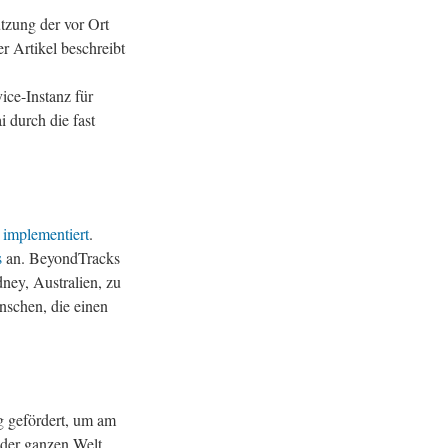
tzung der vor Ort
 Artikel beschreibt
ice-Instanz für
 durch die fast
y
implementiert
.
s
an. BeyondTracks
ney, Australien, zu
schen, die einen
 gefördert, um am
 der ganzen Welt