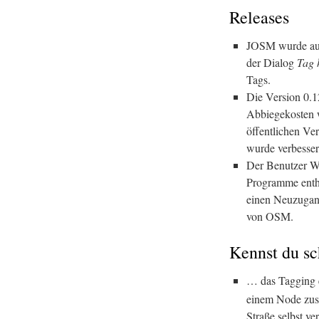
Releases
JOSM wurde auf
der Dialog
Tag 
Tags.
Die Version 0.
Abbiegekosten 
öffentlichen Ve
wurde verbesser
Der Benutzer 
Programme enthä
einen Neuzugan
von OSM.
Kennst du s
… das Tagging e
einem Node zusa
Straße selbst v