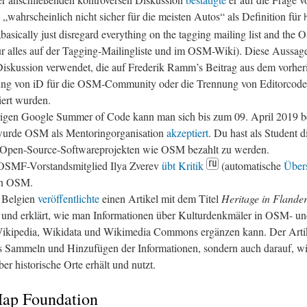
„wahrscheinlich nicht sicher für die meisten Autos“ als Definition für
 „basically just disregard everything on the tagging mailing list and the
ur alles auf der Tagging-Mailingliste und im OSM-Wiki). Diese Aussage
 Diskussion verwendet, die auf Frederik Ramm’s Beitrag aus dem vorheri
ung von iD für die OSM-Community oder die Trennung von Editorcode
iert wurden.
hrigen Google Summer of Code kann man sich bis zum 09. April 2019 
wurde OSM als Mentoringorganisation
akzeptiert
. Du hast als Student d
n Open-Source-Softwareprojekten wie OSM bezahlt zu werden.
OSMF-Vorstandsmitglied Ilya Zverev
übt Kritik
(automatische
Über
on OSM.
 Belgien
veröffentlichte
einen Artikel mit dem Titel
Heritage in Flande
und erklärt, wie man Informationen über Kulturdenkmäler in OSM- u
ikipedia, Wikidata und Wikimedia Commons ergänzen kann. Der Artike
as Sammeln und Hinzufügen der Informationen, sondern auch darauf, w
er historische Orte erhält und nutzt.
ap Foundation