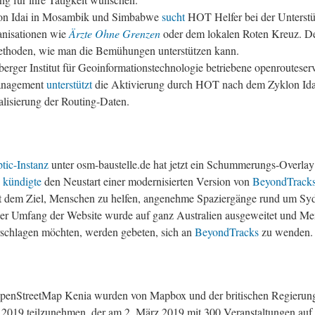
on Idai in Mosambik und Simbabwe
sucht
HOT Helfer bei der Unterstü
anisationen wie
Ärzte Ohne Grenzen
oder dem lokalen Roten Kreuz. Der
ethoden, wie man die Bemühungen unterstützen kann.
erger Institut für Geoinformationstechnologie betriebene openrouteserv
anagement
unterstützt
die Aktivierung durch HOT nach dem Zyklon Idai
alisierung der Routing-Daten.
ic-Instanz
unter osm-baustelle.de hat jetzt ein Schummerungs-Overla
kündigte
den Neustart einer modernisierten Version von
BeyondTrack
it dem Ziel, Menschen zu helfen, angenehme Spaziergänge rund um Syd
r Umfang der Website wurde auf ganz Australien ausgeweitet und Men
schlagen möchten, werden gebeten, sich an
BeyondTracks
zu wenden.
enStreetMap Kenia wurden von Mapbox und der britischen Regierung
019 teilzunehmen, der am 2. März 2019 mit 300 Veranstaltungen auf