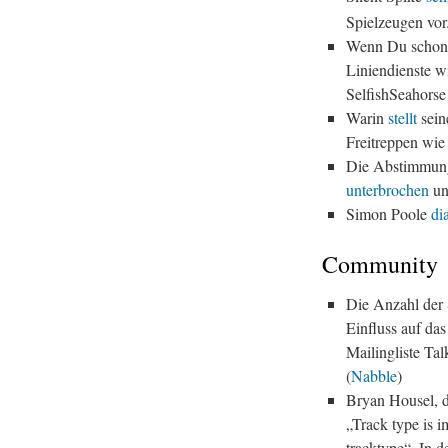
Spielzeugen vor
Wenn Du schon e
Liniendienste w
SelfishSeahorse 
Warin
stellt
sei
Freitreppen wie
Die Abstimmun
unterbrochen
un
Simon Poole
di
Community
Die Anzahl der 
Einfluss auf da
Mailingliste Ta
(
Nabble
)
Bryan Housel, d
„Track type is i
tracktype“. In 