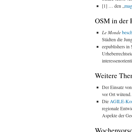
[1] … den „
mag
OSM in der 
Le Monde
besch
Städten die Jun
eepublishers in
Urheberrechtsri
interessenorienti
Weitere The
Der Einsatz von
vor Ort wütend.
Die
AGILE-Kon
regionale Entwi
Aspekte der Geo
Wochenvors