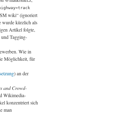
highway=track
 OSM wiki“ (ignoriert
 wurde kürzlich als
gen Artikel folgte,
 und Tagging-
bewerben. Wie in
ie Möglichkeit, für
setzung
) an der
rs and Crowd-
nd Wikimedia-
l konzentriert sich
ie man