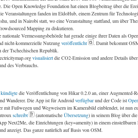
 Die Open Knowledge Foundation hat einen Blogbeitrag über die Erei
Die Veranstaltungen fanden im EldoHub, einem Zentrum für Technologi
shu, und in Nairobi statt, wo eine Veranstaltung stattfand, um über Th
rowdsourced Mapping zu diskutieren.
e nationale Vermessungsbehörde hat gerade einige ihrer Daten als Open
nd nicht-kommerzielle Nutzung
veröffentlicht
. Damit bekommt OSM 
n der Tschechischen Republik.
lectricitymap.org
visualisiert
die CO2-Emission und andere Details über
und des Verbrauchs.
g
kündigte
die Veröffentlichung von Hikar 0.2.0 an, einer Augmented-R
nd Wanderer. Die App ist für Android
verfügbar
und der Code ist
Open
r mit Fußwegen und Wegweisern im Kamerabild einblendet, ist nun eu
ntroux
schreibt
(automatische
Übersetzung
) in seinem Blog über di
pp Next2Me, die Einrichtungen (key=amenity) in einem einstellbaren
 und anzeigt. Das ganze natürlich auf Basis von OSM.