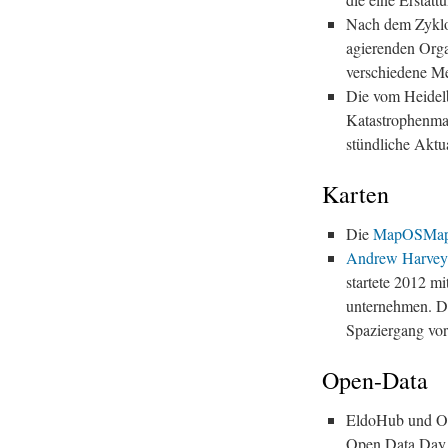
Nach dem Zykl
agierenden Org
verschiedene M
Die vom Heidelb
Katastrophenm
stündliche Aktu
Karten
Die
MapOSMapt
Andrew Harvey
startete 2012 m
unternehmen. De
Spaziergang vor
Open-Data
EldoHub und Op
Open Data Day 2