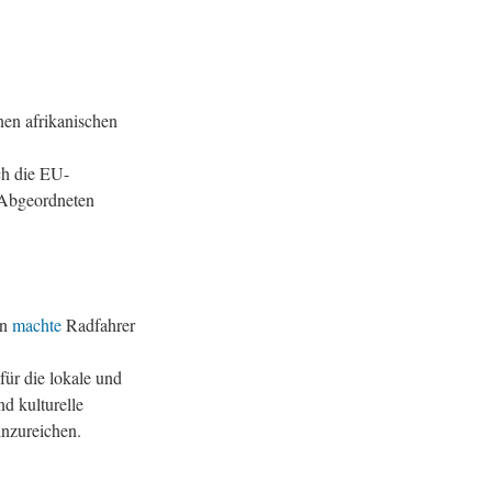
nen afrikanischen
h die EU-
U-Abgeordneten
en
machte
Radfahrer
für die lokale und
d kulturelle
inzureichen.