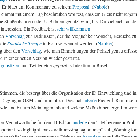
. Er bittet um Kommentare zu seinem
Proposal
. (
Nabble
)
inmal mit einem Tag beschreiben wolltest, dass ein Gleis nicht regelm
ie Straßenbahnen oder U-Bahnen genutzt wird, bist Du vielleicht an 
interessiert. Ein Feedback ist
sehr willkommen
.
nen
Vorschlag
zur Diskussion, der die Möglichkeit vorsieht, Bereiche zu 
 die
Spanische Treppe
in Rom verwendet werden. (
Nabble
)
g über den
Vorschlag
, wie man Einrichtungen der Polizei genau erfass
d in einer neuen Version wieder gestartet.
agnostiziert
auf Twitter eine
Import
itis-Infektion in Basel.
Stimmen, die besorgt über die Organisation der iD-Entwicklung und i
s Tagging in OSM sind, nimmt zu. Diesmal
äußerte
Frederik Ramm sein
lk-de und bat um Meinungen, ob und welche Maßnahmen ergriffen werd
er Verantwortliche für den iD-Editor,
änderte
den Titel bei einem Prob
mportant, so highlight tracks with missing tag on map“ auf „Warning for
der anschließenden kontroversen Diskussion
bestätigte
er auf die Frage 