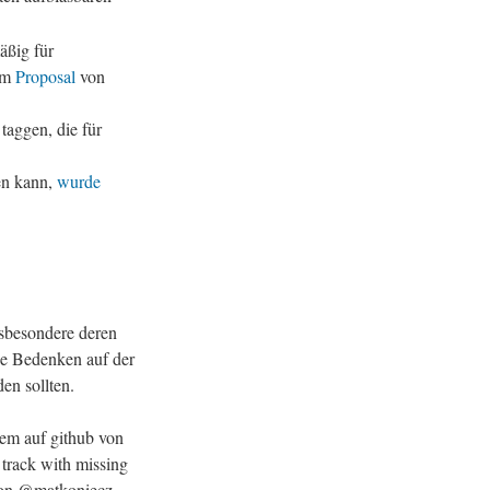
äßig für
dem
Proposal
von
taggen, die für
en kann,
wurde
nsbesondere deren
e Bedenken auf der
en sollten.
lem auf github von
 track with missing
von @matkoniecz,