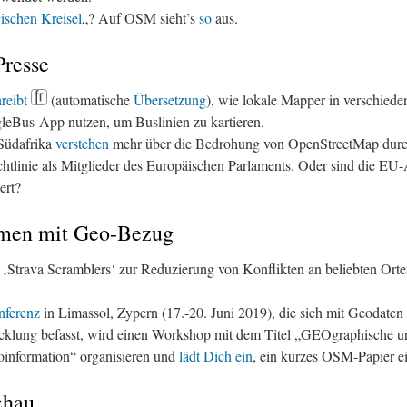
ischen Kreisel
„? Auf OSM sieht’s
so
aus.
Presse
reibt
(automatische
Übersetzung
), wie lokale Mapper in verschiede
gleBus-App nutzen, um Buslinien zu kartieren.
 Südafrika
verstehen
mehr über die Bedrohung von OpenStreetMap durc
chtlinie als Mitglieder des Europäischen Parlaments. Oder sind die E
ert?
men mit Geo-Bezug
 ‚Strava Scramblers‘ zur Reduzierung von Konflikten an beliebten Ort
ferenz
in Limassol, Zypern (17.-20. Juni 2019), die sich mit Geodaten 
cklung befasst, wird einen Workshop mit dem Titel „GEOgraphische un
information“ organisieren und
lädt Dich ein
, ein kurzes OSM-Papier e
chau