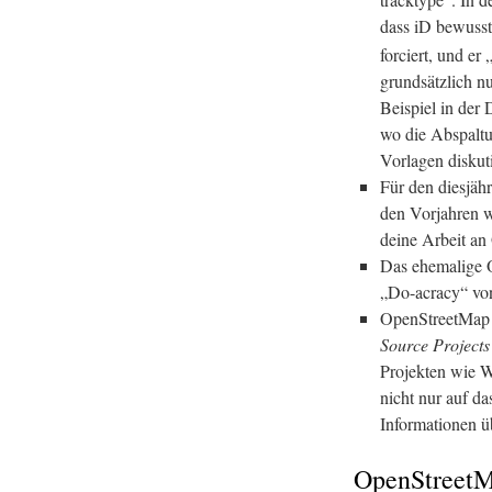
dass iD bewusst 
forciert, und er
grundsätzlich n
Beispiel in der
wo die Abspalt
Vorlagen diskut
Für den diesjä
den Vorjahren 
deine Arbeit a
Das ehemalige 
„Do-acracy“ v
OpenStreetMap
Source Projects
Projekten wie W
nicht nur auf d
Informationen üb
OpenStreetM