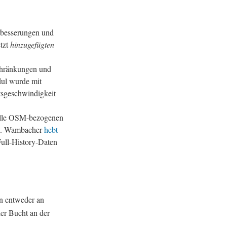
erbesserungen und
etzt
hinzugefügten
chränkungen und
ul wurde mit
tsgeschwindigkeit
 alle OSM-bezogenen
rt. Wambacher
hebt
 Full-History-Daten
n entweder an
er Bucht an der