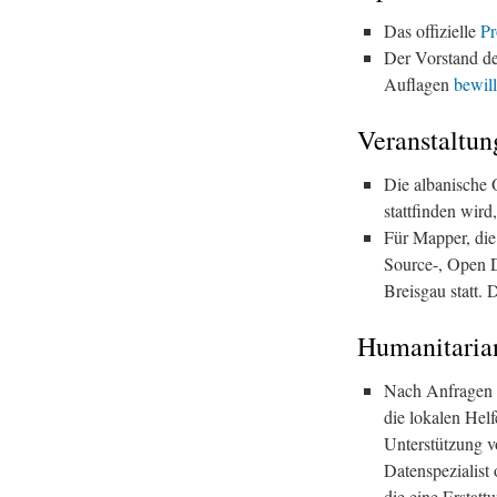
Das offizielle
Pr
Der Vorstand de
Auflagen
bewill
Veranstaltun
Die albanische
stattfinden wird
Für Mapper, die
Source-, Open 
Breisgau statt. 
Humanitari
Nach Anfragen v
die lokalen He
Unterstützung vo
Datenspezialist
die eine Erstatt