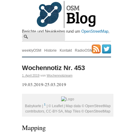
Berichte und Neuigkeiten rund um
OpenStreetMap
, ​
die freie Wiki-Weltkarte
weeklyOSM
Historie
Kontakt
RadioOSM
Wochennotiz Nr. 453
1. April 2019
von
Wochennotizteam
19.03.2019-25.03.2019
1
Babykarte |
| © Leaflet | Map data © OpenStreetMap
contributors, CC-BY-SA, Map Tiles © OpenStreetMap
Mapping