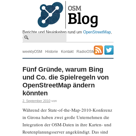
Berichte und Neuigkeiten rund um
OpenStreetMap
, ​
die freie Wiki-Weltkarte
weeklyOSM
Historie
Kontakt
RadioOSM
Fünf Gründe, warum Bing
und Co. die Spielregeln von
OpenStreetMap ändern
könnten
2. September 2010
von
Während der State-of-the-Map-2010-Konferenz
in Girona haben zwei große Unternehmen die
Integration der OSM-Daten in ihre Karten- und
Routenplanungsserver angekündigt. Das sind