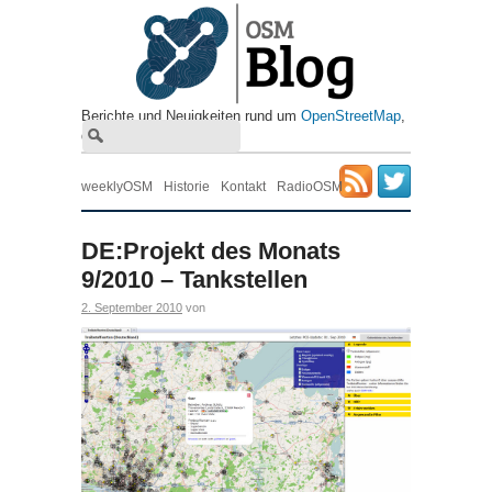
Berichte und Neuigkeiten rund um
OpenStreetMap
, ​
die freie Wiki-Weltkarte
weeklyOSM
Historie
Kontakt
RadioOSM
DE:Projekt des Monats
9/2010 – Tankstellen
2. September 2010
von