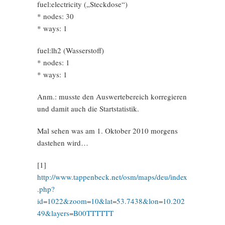
fuel:electricity („Steckdose“)
* nodes: 30
* ways: 1
fuel:lh2 (Wasserstoff)
* nodes: 1
* ways: 1
Anm.: musste den Auswertebereich korregieren
und damit auch die Startstatistik.
Mal sehen was am 1. Oktober 2010 morgens
dastehen wird…
[1]
http://www.tappenbeck.net/osm/maps/deu/index
.php?
id=1022&zoom=10&lat=53.7438&lon=10.202
49&layers=B00TTTTTT