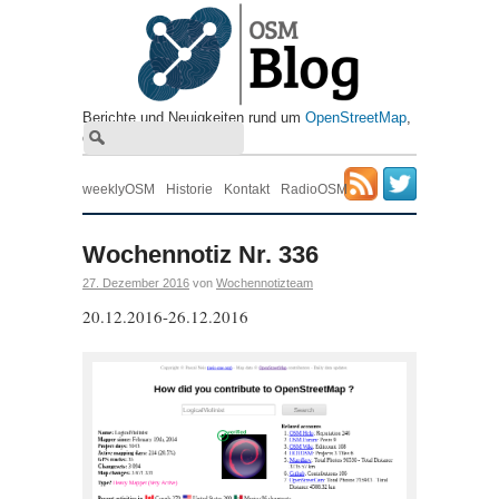
Berichte und Neuigkeiten rund um
OpenStreetMap
, ​
die freie Wiki-Weltkarte
weeklyOSM
Historie
Kontakt
RadioOSM
Wochennotiz Nr. 336
27. Dezember 2016
von
Wochennotizteam
20.12.2016-26.12.2016