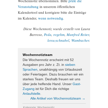
Wochennotiz übernommen. Bitte
prüfe die
Veranstaltung
in unserem öffentlichen
Kalendertool und korrigiere bitte die Einträge
im Kalender,
wenn notwendig.
Diese Wochennotiz wurde erstellt von Laura
Barroso,
Peda
,
rogehm
,
Manfred Reiter
,
kreuzschnabel
,
Wambacher
.
Wochennotizteam
Die Wochennotiz erscheint mit 52
Ausgaben pro Jahr z. Zt. in
sieben
Sprachen
, unabhängig von Urlaubszeit
oder Feiertagen. Dazu brauchen wir ein
starkes Team. Deshalb freuen wir uns
über jede helfende Hand. Unser
Gast-
Zugang
ist für Dich die richtige
Anlaufstelle
.
Alle Artikel von Wochennotizteam
→
Kategorie:
Wochennotiz