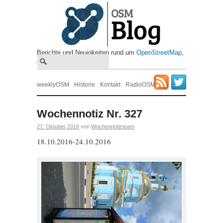
Berichte und Neuigkeiten rund um
OpenStreetMap
, ​
die freie Wiki-Weltkarte
weeklyOSM
Historie
Kontakt
RadioOSM
Wochennotiz Nr. 327
27. Oktober 2016
von
Wochennotizteam
18.10.2016-24.10.2016