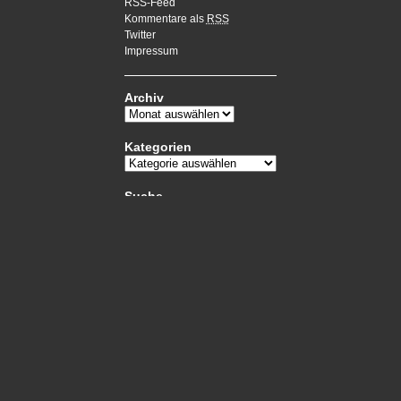
RSS-Feed
Kommentare als
RSS
Twitter
Impressum
Archiv
Kategorien
Suche
Datenschutz
→ Mehr Infos zum Datenschutz
Wochennotiz
openstreetmap.de