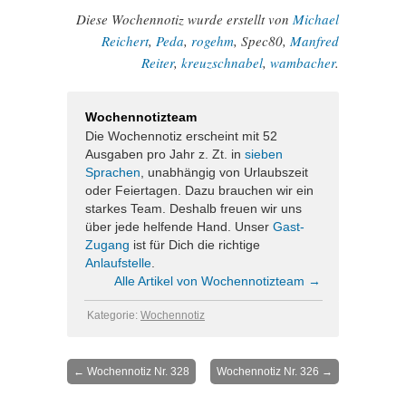
Diese Wochennotiz wurde erstellt von
Michael
Reichert
,
Peda
,
rogehm
, Spec80,
Manfred
Reiter
,
kreuzschnabel
,
wambacher
.
Wochennotizteam
Die Wochennotiz erscheint mit 52
Ausgaben pro Jahr z. Zt. in
sieben
Sprachen
, unabhängig von Urlaubszeit
oder Feiertagen. Dazu brauchen wir ein
starkes Team. Deshalb freuen wir uns
über jede helfende Hand. Unser
Gast-
Zugang
ist für Dich die richtige
Anlaufstelle
.
Alle Artikel von Wochennotizteam
→
Kategorie:
Wochennotiz
←
Wochennotiz Nr. 328
Wochennotiz Nr. 326
→